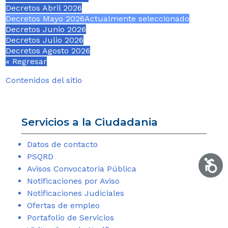
Decretos Abril 2026
Decretos Mayo 2026
Actualmente seleccionado
Decretos Junio 2026
Decretos Julio 2026
Decretos Agosto 2026
« Regresar
Contenidos del sitio
Servicios a la Ciudadania
Datos de contacto
PSQRD
Accesib
Avisos Convocatoria Pública
Notificaciones por Aviso
Notificaciones Judiciales
Ofertas de empleo
Portafolio de Servicios