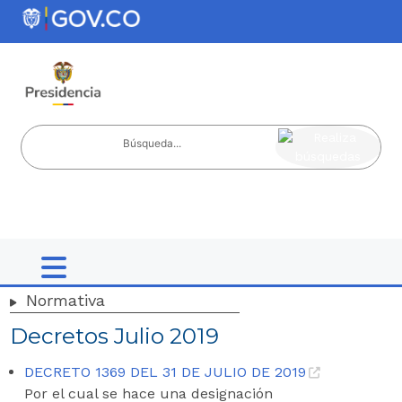
Nota:
ir al contenido
este
sitio
web
incluye
un
sistema
de
accesibilidad.
Normativa
Decretos Julio 2019
DECRETO 1369 DEL 31 DE JULIO DE 2019
Por el cual se hace una designación