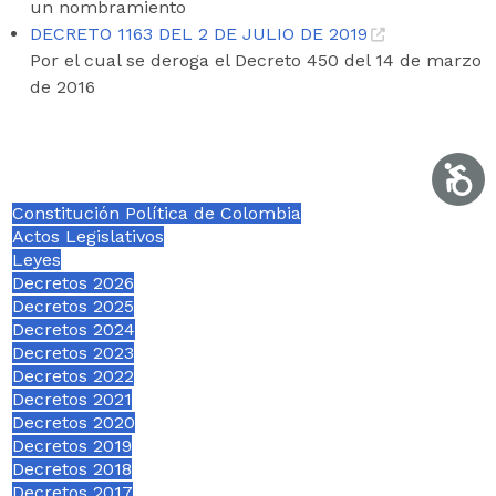
un nombramiento
DECRETO 1163 DEL 2 DE JULIO DE 2019
Por el cual se deroga el Decreto 450 del 14 de marzo
de 2016
Accesib
Constitución Política de Colombia
Actos Legislativos
Leyes
Decretos 2026
Decretos 2025
Decretos 2024
Decretos 2023
Decretos 2022
Decretos 2021
Decretos 2020
Decretos 2019
Decretos 2018
Decretos 2017