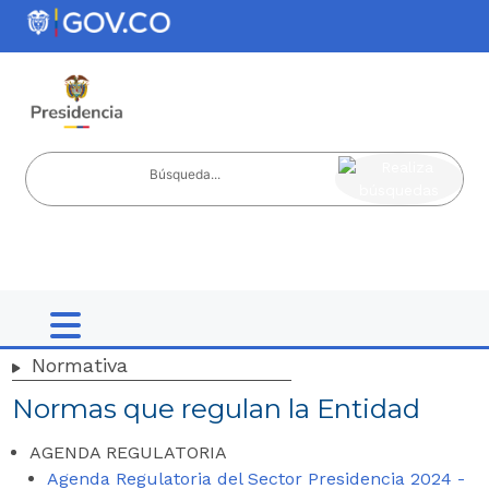
Nota:
ir al contenido
este
sitio
web
incluye
un
sistema
de
accesibilidad.
Normativa
Normas que regulan la Entidad
AGENDA REGULATORIA
Agenda Regulatoria del Sector Presidencia 2024 -