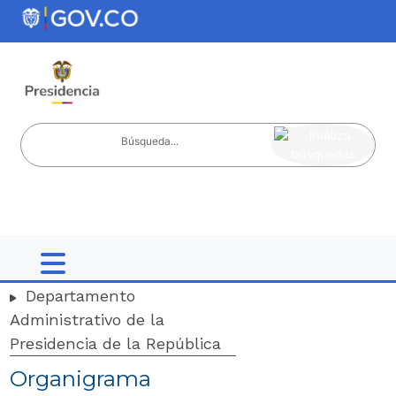
Nota:
ir al contenido
este
sitio
web
incluye
un
sistema
de
accesibilidad.
Departamento
Administrativo de la
Presidencia de la República
Organigrama