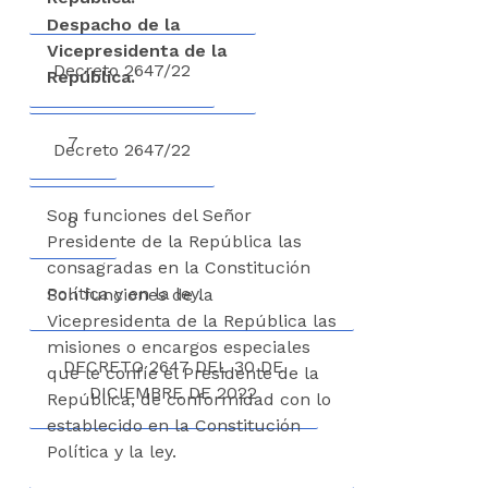
Despacho de la
Vicepresidenta de la
Decreto 2647/22
República.
7
Decreto 2647/22
Son funciones del Señor
8
Presidente de la República las
consagradas en la Constitución
Política y en la ley.
Son funciones de la
Vicepresidenta de la República las
misiones o encargos especiales
DECRETO 2647 DEL 30 DE
que le confíe el Presidente de la
DICIEMBRE DE 2022
República, de conformidad con lo
establecido en la Constitución
Política y la ley.