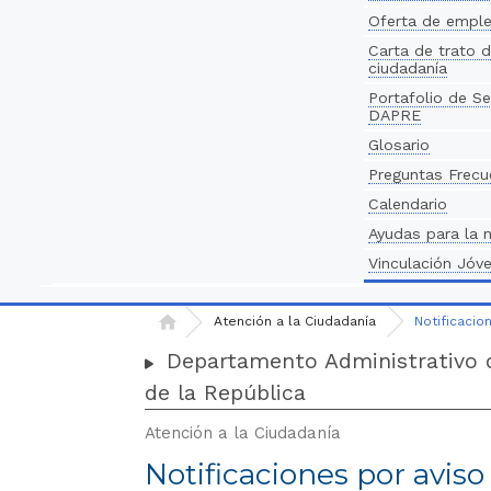
personas
Oferta de empl
con
Carta de trato d
ciudadanía
discapacidad
Portafolio de Se
visual
DAPRE
que
Glosario
están
Preguntas Frecu
usando
un
Calendario
lector
Ayudas para la 
de
Vinculación Jóv
pantalla;
Presione
Atención a la Ciudadanía
Notificacio
INICIO
Control-
Departamento Administrativo d
F10
para
de la República
abrir
Atención a la Ciudadanía
un
Notificaciones por aviso
menú