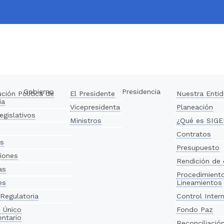
Gobierno
Presidencia
ción Política de
El Presidente
Nuestra Enti
ia
Vicepresidenta
Planeación
egislativos
Ministros
¿Qué es SIG
Contratos
os
Presupuesto
iones
Rendición de
as
Procedimient
es
Lineamientos
Regulatoria
Control Intern
 Único
Fondo Paz
ntario
Reconciliació