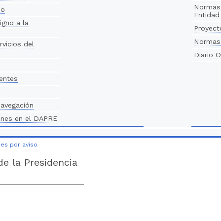
Normas 
eo
Entidad
igno a la
Proyect
Normas 
rvicios del
Diario O
entes
navegación
enes en el DAPRE
nes por aviso
e la Presidencia