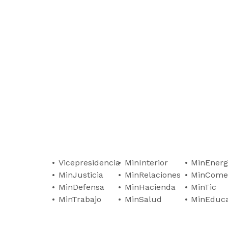
Vicepresidencia
MinInterior
MinEnerg
MinJusticia
MinRelaciones
MinCome
MinDefensa
MinHacienda
MinTic
MinTrabajo
MinSalud
MinEduc