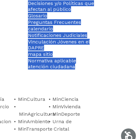
Decisiones y/o Políticas que
afectan al público
Glosario
Preguntas Frecuentes
calendario
Notificaciones Judiciales
Vinculación Jóvenes en el
DAPRE
mapa sitio
Normativa aplicable
atención ciudadana
ía
MinCultura
MinCiencia
rcio
MinVivienda
MinAgricultura
MinDeporte
acion
MinAmbiente
Urna de
MinTransporte
Cristal
Accesi