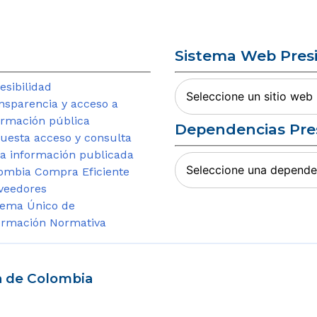
Sistema Web Pres
esibilidad
Sitios
nsparencia y acceso a
Web
ormación pública
Presidencia
Dependencias Pre
uesta acceso y consulta
la información publicada
Información
ombia Compra Eficiente
Institucional
veedores
tema Único de
ormación Normativa
a de Colombia