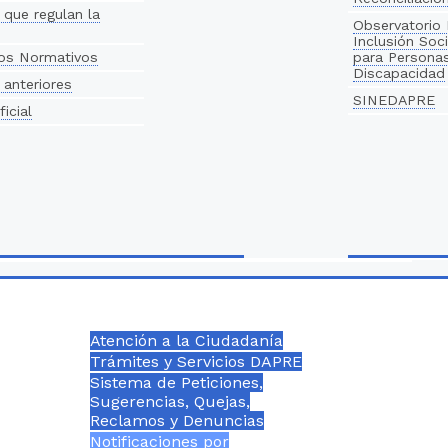
que regulan la
Observatorio 
Inclusión Soci
os Normativos
para Persona
Discapacidad
anteriores
SINEDAPRE
ficial
Atención a la Ciudadanía
Trámites y Servicios DAPRE
Sistema de Peticiones,
Sugerencias, Quejas,
Reclamos y Denuncias
Notificaciones por