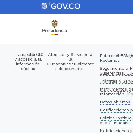
Nota:
este
sitio
web
incluye
un
sistema
de
Transparencia
INICIO
Atención y Servicios a
Particip
Peticiones, Suge
y acceso a la
la
accesibilidad.
Reclamos
información
Ciudadanía
Actualmente
Presione
Seguimiento a P
pública
seleccionado
Sugerencias, Qu
Control-
Trámites y Servi
F11
para
Instrumentos de
Información Púb
ajustar
Datos Abiertos
el
sitio
Notificaciones p
web
Política Instituc
a la Ciudadanía
a
Notificaciones j
las