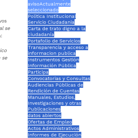
aviso
Actualmente
seleccionado
Politica Institucional
vos
Servicio Ciudadania
al se
Carta de trato digno a la
ciudadanía
:
Portafolio de Servicios
Transparencia y acceso a
ico
informacion publica
n se
Instrumentos Gestión
Información Pública
Participa
Convocatorias y Consultas
Audiencias Públicas de
Rendición de Cuentas
Manuales, Estudios,
Investigaciones y otras
Publicaciones
datos abiertos
Ofertas de Empleo
Actos Administrativos
Informes de Ejecución