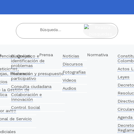
ir al contenido
a
Prensa
Normativa
rencias, Quejas,
Diagnóstico e
Noticias
Constitu
identificación de
Colomb
Discursos
problemas
eticiones,
Actos L
Fotografías
ejas, Reclamos
Planeación y presupuesto
Leyes
participativo
Videos
cios
Decret
Consulta ciudadana
Audios
 la Gestión de
Resoluc
lica
Colaboración e
Innovación
Directiv
Control Social
Circular
or aviso
Agenda 
ional de Servicio
Decreto
Reglame
udiciales