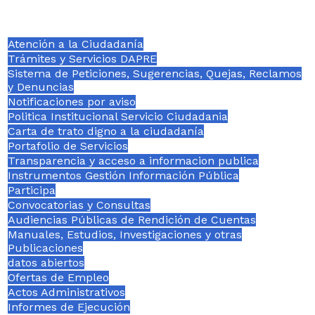
Atención a la Ciudadanía
Trámites y Servicios DAPRE
Sistema de Peticiones, Sugerencias, Quejas, Reclamos
y Denuncias
Notificaciones por aviso
Politica Institucional Servicio Ciudadania
Carta de trato digno a la ciudadanía
Portafolio de Servicios
Transparencia y acceso a informacion publica
Instrumentos Gestión Información Pública
Participa
Convocatorias y Consultas
Audiencias Públicas de Rendición de Cuentas
Manuales, Estudios, Investigaciones y otras
Publicaciones
datos abiertos
Ofertas de Empleo
Actos Administrativos
Informes de Ejecución