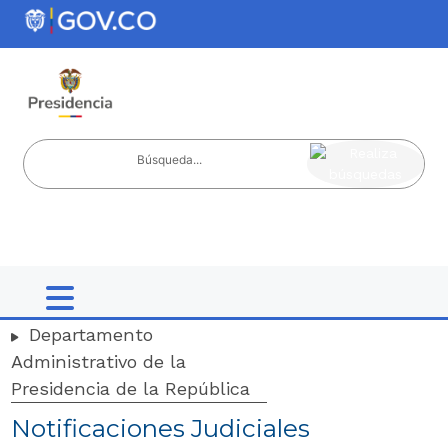
Nota:
ir al contenido
este
sitio
web
incluye
un
sistema
de
accesibilidad.
Departamento
Administrativo de la
Presidencia de la República
Notificaciones Judiciales